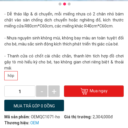
- Dễ tháo lắp & di chuyển, mỗi miếng nhựa có 2 chân nhỏ bám
chặt vào sàn chống dịch chuyển hoặc nghiêng đổ, kích thước
miếng cửa R80cm*C60cm, các miếng khác R40cm*C60cm.
- Nhựa nguyên sinh không mùi, không bay màu an toàn tuyệt đối
cho bé, màu sắc sinh động kích thích phát triển thị giác của bé.
- Thanh cửa có chốt cài chắc chắn, thanh lớn tích hợp đồ chơi
gây tò mò hiếu kỳ cho bé, tạo không gian chơi riêng biệt & thoải
mái.
hộp
-
+
Mua ngay
1
MUA TRẢ GÓP 0 ĐỒNG
Mã sản phẩm:
OEMQC1071-ho
Giá thị trường:
2,304,000đ
Thương hiệu:
OEM