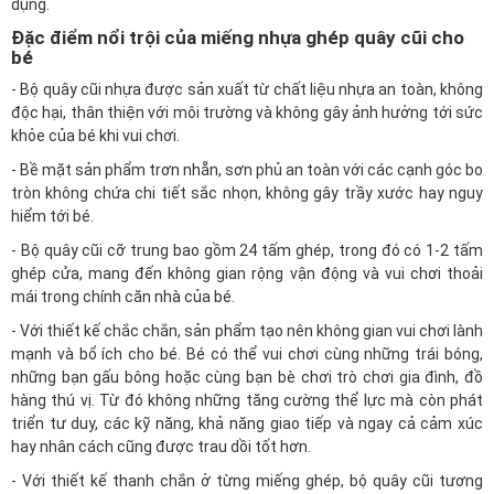
dụng.
Đặc điểm nổi trội của miếng nhựa ghép quây cũi cho
bé
- Bộ quây cũi nhựa được sản xuất từ chất liệu nhựa an toàn, không
độc hại, thân thiện với môi trường và không gây ảnh hưởng tới sức
khỏe của bé khi vui chơi.
- Bề mặt sản phẩm trơn nhẵn, sơn phủ an toàn với các cạnh góc bo
tròn không chứa chi tiết sắc nhọn, không gây trầy xước hay nguy
hiểm tới bé.
- Bộ quây cũi cỡ trung bao gồm 24 tấm ghép, trong đó có 1-2 tấm
ghép cửa, mang đến không gian rộng vận động và vui chơi thoải
mái trong chính căn nhà của bé.
- Với thiết kế chắc chắn, sản phẩm tạo nên không gian vui chơi lành
mạnh và bổ ích cho bé. Bé có thể vui chơi cùng những trái bóng,
những bạn gấu bông hoặc cùng bạn bè chơi trò chơi gia đình, đồ
hàng thú vị. Từ đó không những tăng cường thể lực mà còn phát
triển tư duy, các kỹ năng, khả năng giao tiếp và ngay cả cảm xúc
hay nhân cách cũng được trau dồi tốt hơn.
- Với thiết kế thanh chắn ở từng miếng ghép, bộ quây cũi tương