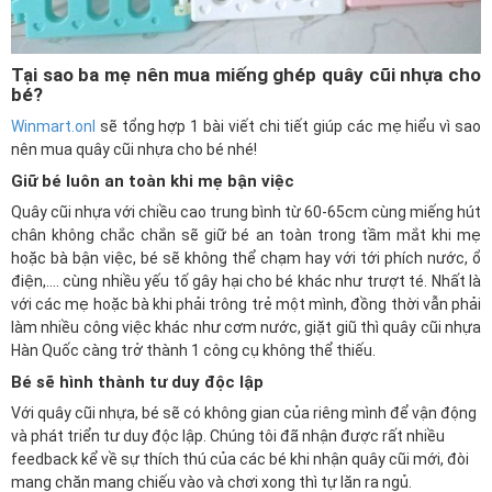
Tại sao ba mẹ nên mua miếng ghép quây cũi nhựa cho
bé?
Winmart.onl
sẽ tổng hợp 1 bài viết chi tiết giúp các mẹ hiểu vì sao
nên mua quây cũi nhựa cho bé nhé!
Giữ bé luôn an toàn khi mẹ bận việc
Quây cũi nhựa với chiều cao trung bình từ 60-65cm cùng miếng hút
chân không chắc chắn sẽ giữ bé an toàn trong tầm mắt khi mẹ
hoặc bà bận việc, bé sẽ không thể chạm hay với tới phích nước, ổ
điện,…. cùng nhiều yếu tố gây hại cho bé khác như trượt té. Nhất là
với các mẹ hoặc bà khi phải trông trẻ một mình, đồng thời vẫn phải
làm nhiều công việc khác như cơm nước, giặt giũ thì quây cũi nhựa
Hàn Quốc càng trở thành 1 công cụ không thể thiếu.
Bé sẽ hình thành tư duy độc lập
Với quây cũi nhựa, bé sẽ có không gian của riêng mình để vận động
và phát triển tư duy độc lập. Chúng tôi đã nhận được rất nhiều
feedback kể về sự thích thú của các bé khi nhận quây cũi mới, đòi
mang chăn mang chiếu vào và chơi xong thì tự lăn ra ngủ.