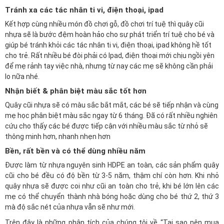
Tránh xa các tác nhân ti vi, điện thoại, ipad
Kết hợp cùng nhiều món đồ chơi gỗ, đồ chơi trí tuệ thì quây cũi
nhựa sẽ là bước đệm hoàn hảo cho sự phát triển trí tuệ cho bé và
giúp bé tránh khỏi các tác nhân ti vi, điện thoại, ipad không hề tốt
cho trẻ. Rất nhiều bé đòi phải có Ipad, điện thoại mới chịu ngồi yên
để mẹ rảnh tay việc nhà, nhưng từ nay các mẹ sẽ không cần phải
lo nữa nhé.
Nhận biết & phân biệt màu sắc tốt hơn
Quây cũi nhựa sẽ có màu sắc bắt mắt, các bé sẽ tiếp nhận và cùng
mẹ học phân biệt màu sắc ngay từ 6 tháng. Đã có rất nhiều nghiên
cứu cho thấy các bé được tiếp cận với nhiều màu sắc từ nhỏ sẽ
thông minh hơn, nhanh nhẹn hơn
Bền, rất bền và có thể dùng nhiều năm
Được làm từ nhựa nguyên sinh HDPE an toàn, các sản phẩm quây
cũi cho bé đều có độ bền từ 3-5 năm, thậm chí còn hơn. Khi nhỏ
quây nhựa sẽ được coi như cũi an toàn cho trẻ, khi bé lớn lên các
mẹ có thể chuyển thành nhà bóng hoặc dùng cho bé thứ 2, thứ 3
mà độ sắc nét của nhựa vẫn sẽ như mới.
Trên đây là những phân tích của chúng tôi về “Tại sao nên mua