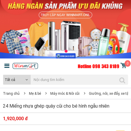
0
Hotline 098 343 8189
Tất cả
Trang chủ
Mẹ & bé
Máy móc & Nôi cũi
Giường, nôi, xe đẩy, xe tập
24 Miếng nhựa ghép quây cũi cho bé hình ngẫu nhiên
1,920,000 đ