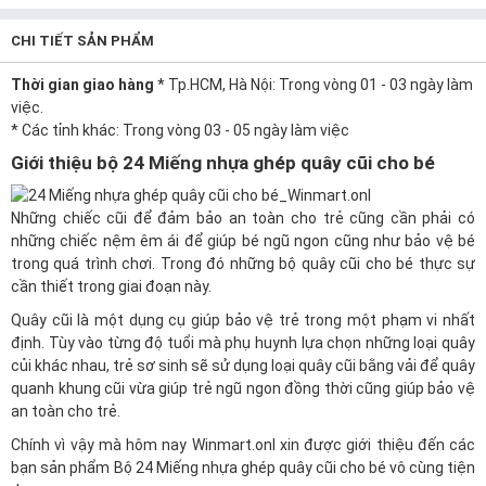
CHI TIẾT SẢN PHẨM
Thời gian giao hàng
* Tp.HCM, Hà Nội: Trong vòng 01 - 03 ngày làm
việc.
* Các tỉnh khác: Trong vòng 03 - 05 ngày làm việc
Giới thiệu bộ 24 Miếng nhựa ghép quây cũi cho bé
Những chiếc cũi để đảm bảo an toàn cho trẻ cũng cần phải có
những chiếc nệm êm ái để giúp bé ngũ ngon cũng như bảo vệ bé
trong quá trình chơi. Trong đó những bộ quây cũi cho bé thực sự
cần thiết trong giai đoạn này.
Quây cũi là một dụng cụ giúp bảo vệ trẻ trong một phạm vi nhất
định. Tùy vào từng độ tuổi mà phụ huynh lựa chọn những loại quây
củi khác nhau, trẻ sơ sinh sẽ sử dụng loại quây cũi bằng vải để quây
quanh khung cũi vừa giúp trẻ ngũ ngon đồng thời cũng giúp bảo vệ
an toàn cho trẻ.
Chính vì vậy mà hôm nay
Winmart.onl
xin được giới thiệu đến các
bạn sản phẩm
Bộ 24 Miếng nhựa ghép quây cũi cho bé
vô cùng tiện