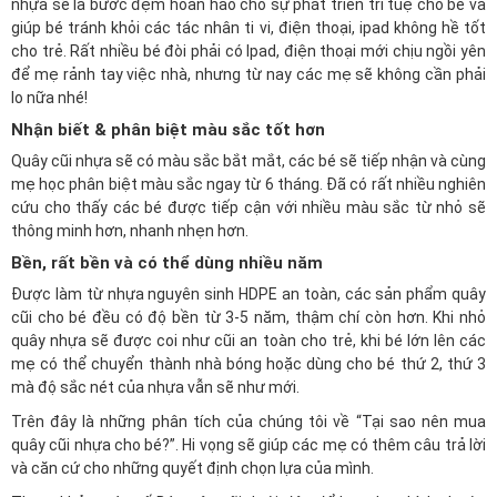
nhựa sẽ là bước đệm hoàn hảo cho sự phát triển trí tuệ cho bé và
giúp bé tránh khỏi các tác nhân ti vi, điện thoại, ipad không hề tốt
cho trẻ. Rất nhiều bé đòi phải có Ipad, điện thoại mới chịu ngồi yên
để mẹ rảnh tay việc nhà, nhưng từ nay các mẹ sẽ không cần phải
lo nữa nhé!
Nhận biết & phân biệt màu sắc tốt hơn
Quây cũi nhựa sẽ có màu sắc bắt mắt, các bé sẽ tiếp nhận và cùng
mẹ học phân biệt màu sắc ngay từ 6 tháng. Đã có rất nhiều nghiên
cứu cho thấy các bé được tiếp cận với nhiều màu sắc từ nhỏ sẽ
thông minh hơn, nhanh nhẹn hơn.
Bền, rất bền và có thể dùng nhiều năm
Được làm từ nhựa nguyên sinh HDPE an toàn, các sản phẩm quây
cũi cho bé đều có độ bền từ 3-5 năm, thậm chí còn hơn. Khi nhỏ
quây nhựa sẽ được coi như cũi an toàn cho trẻ, khi bé lớn lên các
mẹ có thể chuyển thành nhà bóng hoặc dùng cho bé thứ 2, thứ 3
mà độ sắc nét của nhựa vẫn sẽ như mới.
Trên đây là những phân tích của chúng tôi về “Tại sao nên mua
quây cũi nhựa cho bé?”. Hi vọng sẽ giúp các mẹ có thêm câu trả lời
và căn cứ cho những quyết định chọn lựa của mình.