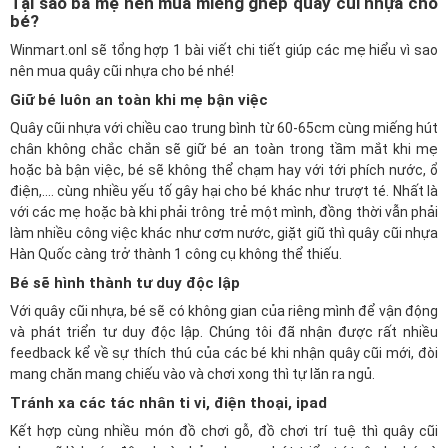
Tại sao ba mẹ nên mua miếng ghép quây cũi nhựa cho
bé?
Winmart.onl
sẽ tổng hợp 1 bài viết chi tiết giúp các mẹ hiểu vì sao
nên mua quây cũi nhựa cho bé nhé!
Giữ bé luôn an toàn khi mẹ bận việc
Quây cũi nhựa với chiều cao trung bình từ 60-65cm cùng miếng hút
chân không chắc chắn sẽ giữ bé an toàn trong tầm mắt khi mẹ
hoặc bà bận việc, bé sẽ không thể chạm hay với tới phích nước, ổ
điện,…. cùng nhiều yếu tố gây hại cho bé khác như trượt té. Nhất là
với các mẹ hoặc bà khi phải trông trẻ một mình, đồng thời vẫn phải
làm nhiều công việc khác như cơm nước, giặt giũ thì quây cũi nhựa
Hàn Quốc càng trở thành 1 công cụ không thể thiếu.
Bé sẽ hình thành tư duy độc lập
Với quây cũi nhựa, bé sẽ có không gian của riêng mình để vận động
và phát triển tư duy độc lập. Chúng tôi đã nhận được rất nhiều
feedback kể về sự thích thú của các bé khi nhận quây cũi mới, đòi
mang chăn mang chiếu vào và chơi xong thì tự lăn ra ngủ.
Tránh xa các tác nhân ti vi, điện thoại, ipad
Kết hợp cùng nhiều món đồ chơi gỗ, đồ chơi trí tuệ thì quây cũi