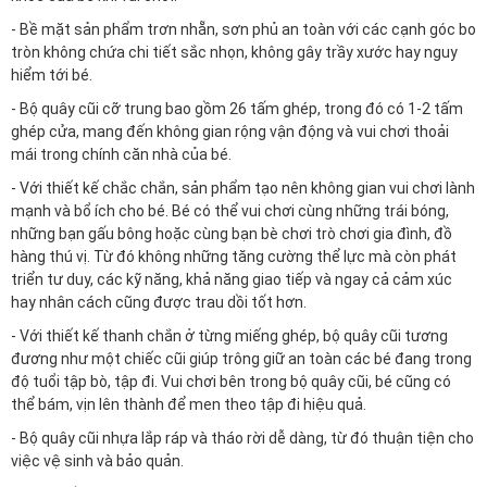
- Bề mặt sản phẩm trơn nhẵn, sơn phủ an toàn với các cạnh góc bo
tròn không chứa chi tiết sắc nhọn, không gây trầy xước hay nguy
hiểm tới bé.
- Bộ quây cũi cỡ trung bao gồm 26 tấm ghép, trong đó có 1-2 tấm
ghép cửa, mang đến không gian rộng vận động và vui chơi thoải
mái trong chính căn nhà của bé.
- Với thiết kế chắc chắn, sản phẩm tạo nên không gian vui chơi lành
mạnh và bổ ích cho bé. Bé có thể vui chơi cùng những trái bóng,
những bạn gấu bông hoặc cùng bạn bè chơi trò chơi gia đình, đồ
hàng thú vị. Từ đó không những tăng cường thể lực mà còn phát
triển tư duy, các kỹ năng, khả năng giao tiếp và ngay cả cảm xúc
hay nhân cách cũng được trau dồi tốt hơn.
- Với thiết kế thanh chắn ở từng miếng ghép, bộ quây cũi tương
đương như một chiếc cũi giúp trông giữ an toàn các bé đang trong
độ tuổi tập bò, tập đi. Vui chơi bên trong bộ quây cũi, bé cũng có
thể bám, vịn lên thành để men theo tập đi hiệu quả.
- Bộ quây cũi nhựa lắp ráp và tháo rời dễ dàng, từ đó thuận tiện cho
việc vệ sinh và bảo quản.