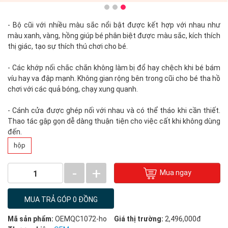
- Bộ cũi với nhiều màu sắc nổi bật được kết hợp với nhau như
màu xanh, vàng, hồng giúp bé phân biệt được màu sắc, kích thích
thị giác, tạo sự thích thú chơi cho bé.
- Các khớp nối chắc chắn không làm bị đổ hay chệch khi bé bám
víu hay va đập mạnh. Không gian rộng bên trong cũi cho bé tha hồ
chơi với các quả bóng, chạy xung quanh.
- Cánh cửa được ghép nối với nhau và có thể tháo khi cần thiết.
Thao tác gập gọn dễ dàng thuận tiện cho việc cất khi không dùng
đến.
hộp
-
+
Mua ngay
1
MUA TRẢ GÓP 0 ĐỒNG
Mã sản phẩm:
OEMQC1072-ho
Giá thị trường:
2,496,000đ