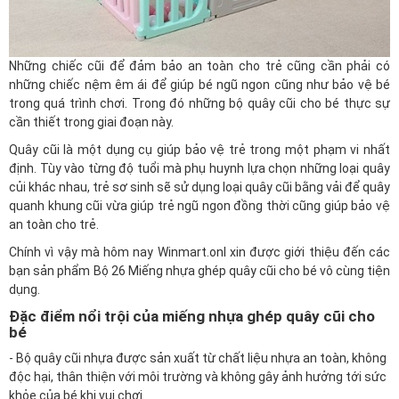
Những chiếc cũi để đảm bảo an toàn cho trẻ cũng cần phải có
những chiếc nệm êm ái để giúp bé ngũ ngon cũng như bảo vệ bé
trong quá trình chơi. Trong đó những bộ quây cũi cho bé thực sự
cần thiết trong giai đoạn này.
Quây cũi là một dụng cụ giúp bảo vệ trẻ trong một phạm vi nhất
định. Tùy vào từng độ tuổi mà phụ huynh lựa chọn những loại quây
củi khác nhau, trẻ sơ sinh sẽ sử dụng loại quây cũi bằng vải để quây
quanh khung cũi vừa giúp trẻ ngũ ngon đồng thời cũng giúp bảo vệ
an toàn cho trẻ.
Chính vì vậy mà hôm nay
Winmart.onl
xin được giới thiệu đến các
bạn sản phẩm
Bộ 26 Miếng nhựa ghép quây cũi cho bé
vô cùng tiện
dụng.
Đặc điểm nổi trội của miếng nhựa ghép quây cũi cho
bé
- Bộ quây cũi nhựa được sản xuất từ chất liệu nhựa an toàn, không
độc hại, thân thiện với môi trường và không gây ảnh hưởng tới sức
khỏe của bé khi vui chơi.