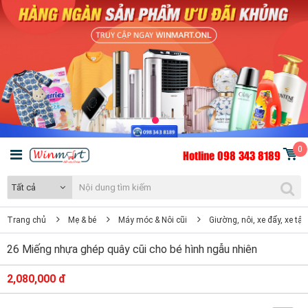
0
Hotline 098 343 8189
Tất cả
Trang chủ
Mẹ & bé
Máy móc & Nôi cũi
Giường, nôi, xe đẩy, xe tập
26 Miếng nhựa ghép quây cũi cho bé hình ngẫu nhiên
2,080,000 đ