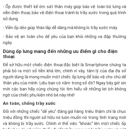
- Ốp được thiết kế ôm sát thân máy giúp bảo vệ toàn bộ lưng và
viền điện thoại, bảo vệ điện thoại tránh bị trầy xước trong quá trình
sử dụng.
- Viền ốp dẻo giúp tháo lắp dễ dàng mà không lo trầy xước máy.
- Bảo vệ an toàn cho dế yêu của bạn khỏi những va đập thường
ngày.
Dùng ốp lưng mang đến những ưu điểm gì cho điện
thoại
Để sở hữu một chiếc điện thoại đặc biệt là Smartphone chúng ta
phải bỏ ra một số tiền khá lớn, chính vì vậy, tâm lý của đại đa số
người dùng là mong muốn một chiếc ốp lưng để bảo vệ cho chú dế
thân yêu của mình. Liệu bạn có nằm trong số đó? Ngay bây giờ xin
mời các bạn hãy cùng chúng tôi tìm hiểu về những lợi ích không
ngờ của chiếc phụ kiện nhỏ bé này nhé!
An toàn, chống trầy xước
Đối với những chiếc “dế yêu” đáng giá hàng triệu thậm chí là chục
triệu đồng thì người sở hữu nó luôn muốn nó trong tình trạng mới
và không bị trầy xước. Chính vì thế việc “khoác” lên một chiếc ốp