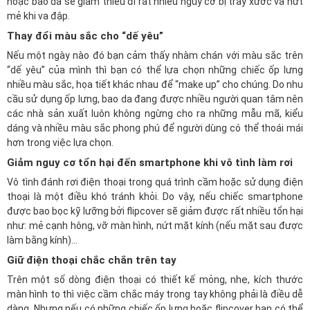
hoặc bao da sẽ giảm thiểu đi rất nhiều nguy cơ bị trầy xước và nứt
mẻ khi va đập.
Thay đổi màu sắc cho “dế yêu”
Nếu một ngày nào đó bạn cảm thấy nhàm chán với màu sắc trên
“dế yêu” của mình thì bạn có thể lựa chọn những chiếc ốp lưng
nhiều màu sắc, họa tiết khác nhau để “make up” cho chúng. Do nhu
cầu sử dụng ốp lưng, bao da đang được nhiều người quan tâm nên
các nhà sản xuất luôn không ngừng cho ra những mẫu mã, kiểu
dáng và nhiều màu sắc phong phú để người dùng có thể thoái mái
hơn trong việc lựa chọn.
Giảm nguy cơ tổn hại đến smartphone khi vô tình làm rơi
Vô tình đánh rơi điện thoại trong quá trình cầm hoặc sử dụng điện
thoại là một điều khó tránh khỏi. Do vậy, nếu chiếc smartphone
được bao bọc kỹ lưỡng bởi flipcover sẽ giảm được rất nhiều tổn hại
như: mẻ cạnh hông, vỡ màn hình, nứt mặt kính (nếu mặt sau được
làm bằng kính)…
Giữ điện thoại chắc chắn trên tay
Trên một số dòng điện thoại có thiết kế mỏng, nhẹ, kích thước
màn hình to thì việc cầm chắc máy trong tay không phải là điều dễ
dàng. Nhưng nếu có những chiếc ốp lưng hoặc flipcover bạn có thể