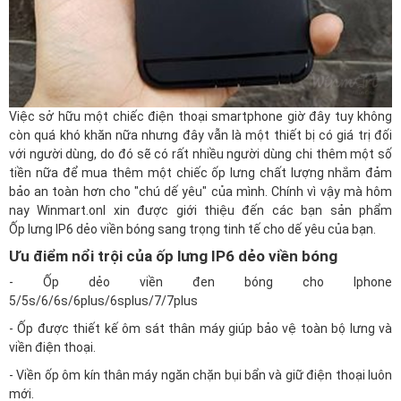
Việc sở hữu một chiếc điện thoại smartphone giờ đây tuy không
còn quá khó khăn nữa nhưng đây vẫn là một thiết bị có giá trị đối
với người dùng, do đó sẽ có rất nhiều người dùng chi thêm một số
tiền nữa để mua thêm một chiếc ốp lưng chất lượng nhắm đảm
bảo an toàn hơn cho "chú dế yêu" của mình. Chính vì vậy mà hôm
nay
Winmart.onl
xin được giới thiệu đến các bạn sản phẩm
Ốp lưng IP6 dẻo viền bóng sang trọng
tinh tế cho dế yêu của bạn.
Ưu điểm nổi trội của ốp lưng IP6 dẻo viền bóng
- Ốp dẻo viền đen bóng cho Iphone
5/5s/6/6s/6plus/6splus/7/7plus
- Ốp được thiết kế ôm sát thân máy giúp bảo vệ toàn bộ lưng và
viền điện thoại.
- Viền ốp ôm kín thân máy ngăn chặn bụi bẩn và giữ điện thoại luôn
mới.