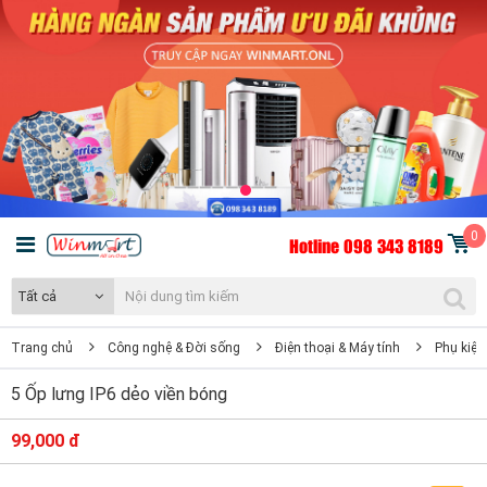
0
Hotline 098 343 8189
Tất cả
Trang chủ
Công nghệ & Đời sống
Điện thoại & Máy tính
Phụ kiện
5 Ốp lưng IP6 dẻo viền bóng
99,000 đ