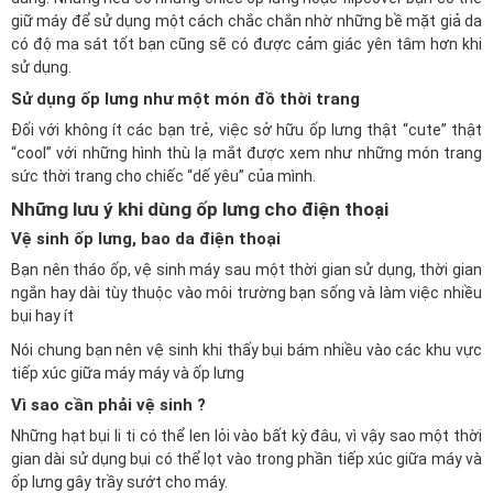
giữ máy để sử dụng một cách chắc chắn nhờ những bề mặt giả da
có độ ma sát tốt bạn cũng sẽ có được cảm giác yên tâm hơn khi
sử dụng.
Sử dụng ốp lưng như một món đồ thời trang
Đối với không ít các bạn trẻ, việc sở hữu ốp lưng thật “cute” thật
“cool” với những hình thù lạ mắt được xem như những món trang
sức thời trang cho chiếc “dế yêu” của mình.
Những lưu ý khi dùng ốp lưng cho điện thoại
Vệ sinh ốp lưng, bao da điện thoại
Bạn nên tháo ốp, vệ sinh máy sau một thời gian sử dụng, thời gian
ngắn hay dài tùy thuộc vào môi trường bạn sống và làm việc nhiều
bụi hay ít
Nói chung bạn nên vệ sinh khi thấy bụi bám nhiều vào các khu vực
tiếp xúc giữa máy máy và ốp lưng
Vì sao cần phải vệ sinh ?
Những hạt bụi li ti có thể len lỏi vào bất kỳ đâu, vì vậy sao một thời
gian dài sử dụng bụi có thể lọt vào trong phần tiếp xúc giữa máy và
ốp lưng gây trầy sướt cho máy.