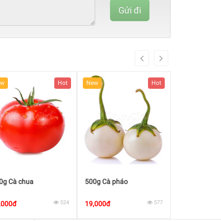
Complete
Gửi đi
(danger)
ew
Hot
New
Hot
New
0g Cà chua
500g Cà pháo
500g Cà rốt
524
577
,000đ
19,000đ
17,500đ