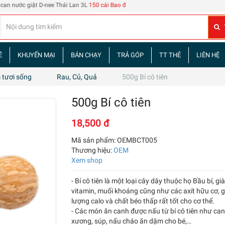
ớc giặt D-nee Thái Lan 3L
150 cái Bao đựng thẻ nhân viên 108
| 60 tập truyện tra
Ề
KHUYẾN MẠI
BÁN CHẠY
TRẢ GÓP
TT THẺ
LIÊN HỆ
tươi sống
Rau, Củ, Quả
500g Bí cô tiên
500g Bí cô tiên
18,500 đ
Mã sản phẩm:
OEMBCT005
Thương hiệu:
OEM
Xem shop
- Bí cô tiên là một loại cây dây thuộc họ Bầu bí, g
vitamin, muối khoáng cũng như các axít hữu cơ, 
lượng calo và chất béo thấp rất tốt cho cơ thể.
- Các món ăn canh được nấu từ bí cô tiên như can
xương, súp, nấu cháo ăn dặm cho bé,…