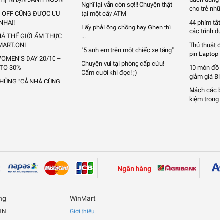
Nghĩ lại vẫn còn sợ!!! Chuyện thật
cho trẻ nhữ
Y OFF CŨNG ĐƯỢC ƯU
tại một cây ATM
 NHA‼
44 phím tắt
Lấy phải ông chồng hay Ghen thì
các trình d
Á THẾ GIỚI ẨM THỰC
...
MART.ONL
Thủ thuật 
"5 anh em trên một chiếc xe tăng"
pin Laptop
OMEN’S DAY 20/10 –
Chuyện vui tại phòng cấp cứu!
 TO 30%
10 món đồ
Cấm cười khi đọc! ;)
giảm giá B
KHỦNG "CẢ NHÀ CÙNG
Mách các bạ
kiệm trong 
Ngân hàng
ng
WinMart
 HN
Giới thiệu