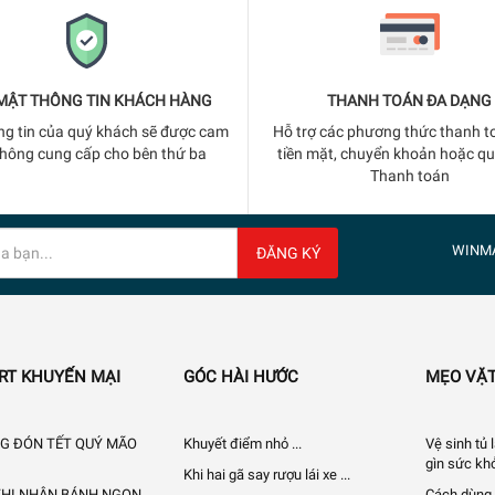
MẬT THÔNG TIN KHÁCH HÀNG
THANH TOÁN ĐA DẠNG
ng tin của quý khách sẽ được cam
Hỗ trợ các phương thức thanh t
không cung cấp cho bên thứ ba
tiền mặt, chuyển khoản hoặc q
Thanh toán
WINM
ĐĂNG KÝ
RT KHUYẾN MẠI
GÓC HÀI HƯỚC
MẸO VẶT
G ĐÓN TẾT QUÝ MÃO
Khuyết điểm nhỏ ...
Vệ sinh tủ
gìn sức khỏ
Khi hai gã say rượu lái xe ...
 THỊ NHẬN BÁNH NGON
Cách dùng 