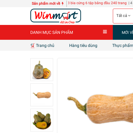
ách POLY-TECH KZ118
10 quyển Sổ A3 bìa cứng 6 tập bằng đầu 240 trang
| 4 can nư
Sản phẩm mới về
Tất cả
DANH MỤC SẢN PHẨM
MỚI V
Trang chủ
Hàng tiêu dùng
Thực phẩm 