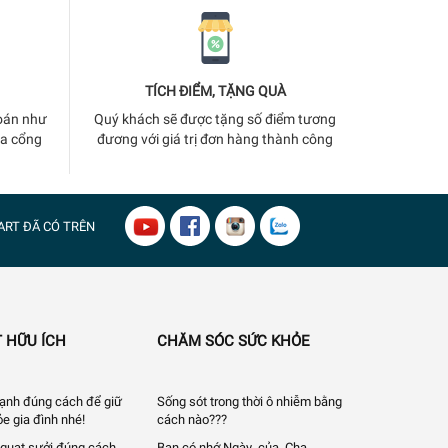
TÍCH ĐIỂM, TẶNG QUÀ
oán như
Quý khách sẽ được tặng số điểm tương
ua cổng
đương với giá trị đơn hàng thành công
ART
ĐÃ CÓ TRÊN
 HỮU ÍCH
CHĂM SÓC SỨC KHỎE
 lạnh đúng cách để giữ
Sống sót trong thời ô nhiễm bằng
e gia đình nhé!
cách nào???
quạt sưởi đúng cách
Bạn có nhớ Ngày_của_Cha