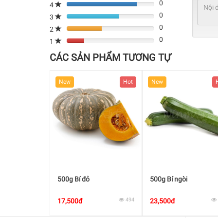
0
4
80%
0
Complete
3
80%
(danger)
0
Complete
2
80%
(danger)
0
Complete
1
80%
(danger)
Complete
CÁC SẢN PHẨM TƯƠNG TỰ
(danger)
Hot
New
Hot
New
Bầu
500g Bí đỏ
500g Bí ngòi
557
494
17,500đ
23,500đ