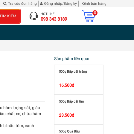
nh Tam Quốc Diễn Nghĩa
Đừng phê bình tôi
| 2 chai Rượu Vang Hibiscus Roselle
Tra cứu đơn hàng
Đăng nhập/Đăng ký
Kênh bán hàng
0
HOTLINE
TÌM KIẾM
098 343 8189
Sản phẩm liên quan
500g Bắp cải trắng
16,500đ
500g Bắp cải tím
iàu hàm lượng sắt, giàu
giàu chất xơ, chứa hàm
23,500đ
h bí nấu tôm, canh
500g Quả Bầu