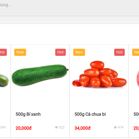
Hot
New
Hot
New
Hot
N
500g Bí xanh
500g Cà chua bi
50
594
522
474
20,000đ
34,000đ
20