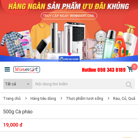
0
Hotline 098 343 8189
Tất cả
Trang chủ
Hàng tiêu dùng
Thực phẩm tươi sống
Rau, Củ, Quả
500g Cà pháo
19,000 đ