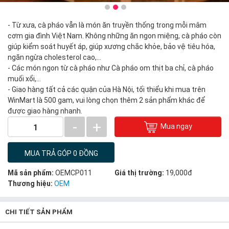
- Từ xưa, cà pháo vẫn là món ăn truyền thống trong mỗi mâm
cơm gia đình Việt Nam. Không những ăn ngon miệng, cà pháo còn
giúp kiểm soát huyết áp, giúp xương chắc khỏe, bảo vệ tiêu hóa,
ngăn ngừa cholesterol cao,…
- Các món ngon từ cà pháo như Cà pháo om thịt ba chỉ, cà pháo
muối xổi,…
- Giao hàng tất cả các quận của Hà Nội, tối thiểu khi mua trên
WinMart là 500 gam, vui lòng chọn thêm 2 sản phẩm khác để
được giao hàng nhanh.
-
+
Mua ngay
1
MUA TRẢ GÓP 0 ĐỒNG
Mã sản phẩm:
OEMCP011
Giá thị trường:
19,000đ
Thương hiệu:
OEM
CHI TIẾT SẢN PHẨM