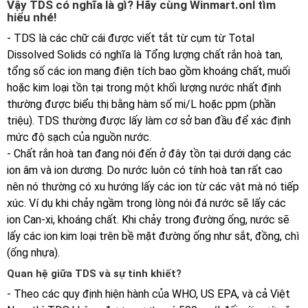
Vậy TDS có nghĩa là gì? Hãy cùng
Winmart.onl
tìm
hiểu nhé!
- TDS là các chữ cái được viết tắt từ cụm từ Total
Dissolved Solids có nghĩa là Tổng lượng chất rắn hoà tan,
tổng số các ion mang điện tích bao gồm khoáng chất, muối
hoặc kim loại tồn tại trong một khối lượng nước nhất định
thường được biểu thị bằng hàm số mi/L hoặc ppm (phần
triệu). TDS thường được lấy làm cơ sở ban đầu để xác định
mức độ sạch của nguồn nước.
- Chất rắn hoà tan đang nói đến ở đây tồn tại dưới dạng các
ion âm và ion dương. Do nước luôn có tính hoà tan rất cao
nên nó thường có xu hướng lấy các ion từ các vật mà nó tiếp
xúc. Ví dụ khi chảy ngầm trong lòng nói đá nước sẽ lấy các
ion Can-xi, khoáng chất. Khi chảy trong đường ống, nước sẽ
lấy các ion kim loại trên bề mặt đường ống như sắt, đồng, chì
(ống nhựa).
Quan hệ giữa TDS và sự tinh khiết?
- Theo các quy định hiện hành của WHO, US EPA, và cả Việt