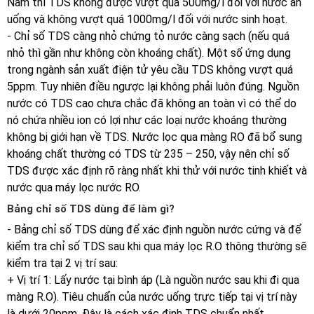
Nam thì TDS không được vượt quá 500mg/l đối với nước ăn
uống và không vượt quá 1000mg/l đối với nước sinh hoạt.
- Chỉ số TDS càng nhỏ chứng tỏ nước càng sạch (nếu quá
nhỏ thì gần như không còn khoáng chất). Một số ứng dụng
trong ngành sản xuất điện tử yêu cầu TDS không vượt quá
5ppm. Tuy nhiên điều ngược lại không phải luôn đúng. Nguồn
nước có TDS cao chưa chắc đã không an toàn vì có thể do
nó chứa nhiều ion có lợi như các loại nước khoáng thường
không bị giới hạn về TDS. Nước lọc qua màng RO đã bổ sung
khoáng chất thường có TDS từ 235 – 250, vậy nên chỉ số
TDS được xác định rõ ràng nhất khi thử với nước tinh khiết và
nước qua máy lọc nước RO.
Bảng chỉ số TDS dùng để làm gì?
- Bảng chỉ số TDS dùng để xác định nguồn nước cứng và để
kiểm tra chỉ số TDS sau khi qua máy lọc R.O thông thường sẽ
kiểm tra tại 2 vị trí sau:
+ Vị trí 1: Lấy nước tại bình áp (Là nguồn nước sau khi đi qua
màng R.O). Tiêu chuẩn của nước uống trực tiếp tại vị trí này
là dưới 20ppm. Đây là cách xác định TDS chuẩn nhất.