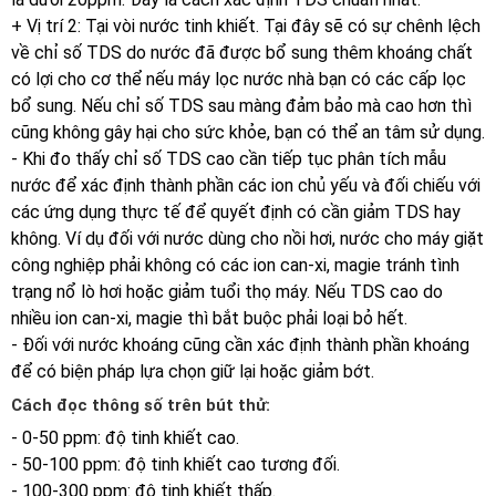
+ Vị trí 2: Tại vòi nước tinh khiết. Tại đây sẽ có sự chênh lệch
về chỉ số TDS do nước đã được bổ sung thêm khoáng chất
có lợi cho cơ thể nếu máy lọc nước nhà bạn có các cấp lọc
bổ sung. Nếu chỉ số TDS sau màng đảm bảo mà cao hơn thì
cũng không gây hại cho sức khỏe, bạn có thể an tâm sử dụng.
- Khi đo thấy chỉ số TDS cao cần tiếp tục phân tích mẫu
nước để xác định thành phần các ion chủ yếu và đối chiếu với
các ứng dụng thực tế để quyết định có cần giảm TDS hay
không. Ví dụ đối với nước dùng cho nồi hơi, nước cho máy giặt
công nghiệp phải không có các ion can-xi, magie tránh tình
trạng nổ lò hơi hoặc giảm tuổi thọ máy. Nếu TDS cao do
nhiều ion can-xi, magie thì bắt buộc phải loại bỏ hết.
- Đối với nước khoáng cũng cần xác định thành phần khoáng
để có biện pháp lựa chọn giữ lại hoặc giảm bớt.
Cách đọc thông số trên bút thử:
- 0-50 ppm: độ tinh khiết cao.
- 50-100 ppm: độ tinh khiết cao tương đối.
- 100-300 ppm: độ tinh khiết thấp.