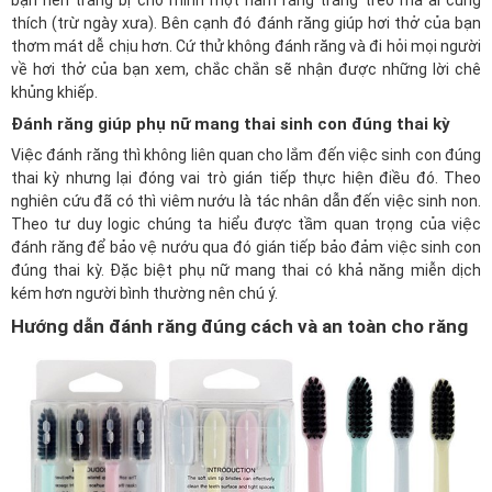
bạn nên trang bị cho mình một hàm răng trắng trẻo mà ai cũng
thích (trừ ngày xưa). Bên cạnh đó đánh răng giúp hơi thở của bạn
thơm mát dễ chịu hơn. Cứ thử không đánh răng và đi hỏi mọi người
về hơi thở của bạn xem, chắc chắn sẽ nhận được những lời chê
khủng khiếp.
Đánh răng giúp phụ nữ mang thai sinh con đúng thai kỳ
Việc đánh răng thì không liên quan cho lắm đến việc sinh con đúng
thai kỳ nhưng lại đóng vai trò gián tiếp thực hiện điều đó. Theo
nghiên cứu đã có thì viêm nướu là tác nhân dẫn đến việc sinh non.
Theo tư duy logic chúng ta hiểu được tầm quan trọng của việc
đánh răng để bảo vệ nướu qua đó gián tiếp bảo đảm việc sinh con
đúng thai kỳ. Đặc biệt phụ nữ mang thai có khả năng miễn dịch
kém hơn người bình thường nên chú ý.
Hướng dẫn đánh răng đúng cách và an toàn cho răng