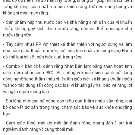
cao, có độ mềm và độ mảnh lý tưởng, không chỉ giúp làm sạch đến
từng kẽ răng sâu nhất mà còn khiến răng trở nên sáng bóng và
không bị mòn men răng.
- Sản phẩm hấp thụ nước cao và khả năng sinh sản của vi khuẩn
thấp, không gây kích thích nướu răng, còn có thể massage cho
nướu răng nữa.
- Tay cầm nhựa PP với thiết kế thân thiện với người dùng và làm
cho cảm giác thoải mái hơn, sợi lông bàn chải với công nghệ Nano
có thể loại bỏ vết bẩn hiệu quả trong răng.
- Combo 4 bàn chải đánh răng Nhật Bản làm bằng than hoạt tính
siêu mềm chải sạch 99% -AL chống vi khuẩn siêu sạch sử dụng
công nghệNano thẩm thấu nhiều lần giúp diệt và kháng khuẩn hoàn
toàncó tác dụng tấn công các loại vi khuẩn gây hại, bảo vệ răng lợi
và ngăn ngừa mảng bám.
- Sợi lông nhỏ gọn sẽ nâng cao hiệu quả thâm nhập vào răng, loại
bỏ các vết dơ bẩn trong răng, chăm sóc bảo vệ sức khỏe cho răng
bạn.
- Cảm giác thoải mái khi mỗi lần đánh răng, mang đến 1 sự trải
nghiệm đánh răng vô cùng thoải mái.