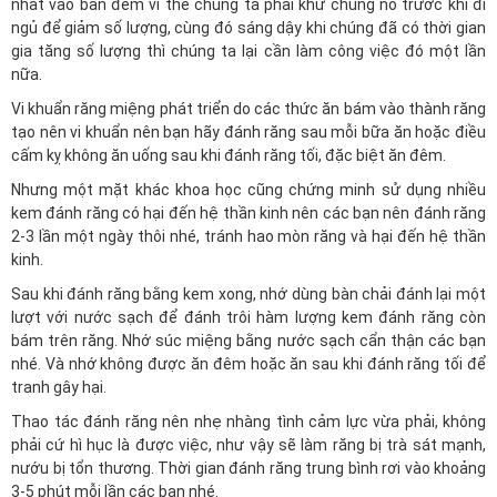
nhất vào ban đêm vì thế chúng ta phải khử chúng nó trước khi đi
ngủ để giảm số lượng, cùng đó sáng dậy khi chúng đã có thời gian
gia tăng số lượng thì chúng ta lại cần làm công việc đó một lần
nữa.
Vi khuẩn răng miệng phát triển do các thức ăn bám vào thành răng
tạo nên vi khuẩn nên bạn hãy đánh răng sau mỗi bữa ăn hoặc điều
cấm kỵ không ăn uống sau khi đánh răng tối, đặc biệt ăn đêm.
Nhưng một mặt khác khoa học cũng chứng minh sử dụng nhiều
kem đánh răng có hại đến hệ thần kinh nên các bạn nên đánh răng
2-3 lần một ngày thôi nhé, tránh hao mòn răng và hại đến hệ thần
kinh.
Sau khi đánh răng bằng kem xong, nhớ dùng bàn chải đánh lại một
lượt với nước sạch để đánh trôi hàm lượng kem đánh răng còn
bám trên răng. Nhớ súc miệng bằng nước sạch cẩn thận các bạn
nhé. Và nhớ không được ăn đêm hoặc ăn sau khi đánh răng tối để
tranh gây hại.
Thao tác đánh răng nên nhẹ nhàng tình cảm lực vừa phải, không
phải cứ hì hục là được việc, như vậy sẽ làm răng bị trà sát mạnh,
nướu bị tổn thương. Thời gian đánh răng trung bình rơi vào khoảng
3-5 phút mỗi lần các bạn nhé.