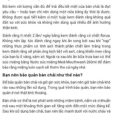
Bôi kem với lượng cần đủ để trải đều bề mặt của bàn chải là đạt
yêu cầu – hoặc bạn chỉ nên dùng một nửa bằng ấy thôi là được.
Không được quá tiết kiệm vì một tuýp kem đánh răng không quá
đắt so với sức khỏe và không nên dùng quá nhiều để ảnh hưởng
thần kinh.
Đánh răng ít nhất 2 lần/ ngày bằng kem đánh răng có chất florua.
Không nên lập tức đánh răng ngay khi ăn xong bởi sau khi “nạp”
những thực phẩm có tính axit thành phần chất làm trắng trong
kem đánh răng sẽ phản ứng kịch liệt với axit, càng khiến men răng
của bạn bị ố vàng, xám xịt. Ngoài ra sau khi ăn bữa trưa bạn có thể
súc miệng bằng
Nước súc miệng Medi Mouthwash 260ml
để đảm
bảo răng miệng luôn sạch sẽ thơm tho cả ngày nhé.
Bạn nên bảo quản bàn chải như thế nào?
Để bảo quản bàn chải và giữ gìn sức khỏe, bạn nên giữ bàn chải khô
ráo sau những lần sử dụng. Trong quá trình bảo quản, bạn nên bảo
quản ở nơi thật khô thoáng.
Bàn chải có thể là nơi phát sinh những mầm bệnh, nấm và vi khuẩn
mà sau một khoảng thời gian sẽ tăng sinh đến một mức đáng kể.
Sau khi sử dụng bàn chải, bạn nên lắc mạnh dưới vòi nước chảy và