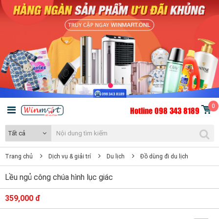
0
Hotline 098 343 8189
Tất cả
Trang chủ
Dịch vụ & giải trí
Du lịch
Đồ dùng đi du lịch
Lều ngủ công chúa hình lục giác
359,000 đ