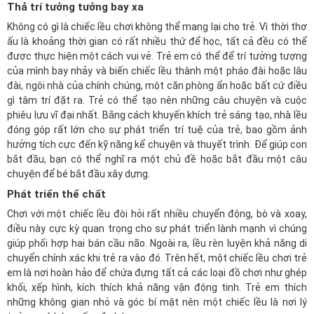
Thả trí tưởng tưởng bay xa
Không có gì là chiếc lều chơi không thể mang lại cho trẻ. Vì thời thơ
ấu là khoảng thời gian có rất nhiều thứ để học, tất cả đều có thể
được thực hiện một cách vui vẻ. Trẻ em có thể để trí tưởng tượng
của mình bay nhảy và biến chiếc lều thành một pháo đài hoặc lâu
đài, ngôi nhà của chính chúng, một căn phòng ẩn hoặc bất cứ điều
gì tâm trí đặt ra. Trẻ có thể tạo nên những câu chuyện và cuộc
phiêu lưu vĩ đại nhất. Bằng cách khuyến khích trẻ sáng tạo, nhà lều
đóng góp rất lớn cho sự phát triển trí tuệ của trẻ, bao gồm ảnh
hưởng tích cực đến kỹ năng kể chuyện và thuyết trình. Để giúp con
bắt đầu, bạn có thể nghĩ ra một chủ đề hoặc bắt đầu một câu
chuyện để bé bắt đầu xây dựng.
Phát triển thể chất
Chơi với một chiếc lều đòi hỏi rất nhiều chuyển động, bò và xoay,
điều này cực kỳ quan trọng cho sự phát triển lành mạnh vì chúng
giúp phối hợp hai bán cầu não. Ngoài ra, lều rèn luyện khả năng di
chuyển chính xác khi trẻ ra vào đó. Trên hết, một chiếc lều chơi trẻ
em là nơi hoàn hảo để chứa đựng tất cả các loại đồ chơi như ghép
khối, xếp hình, kích thích khả năng vận động tinh. Trẻ em thích
những không gian nhỏ và góc bí mật nên một chiếc lều là nơi lý