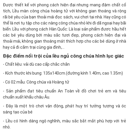
Được thiết kế với phong cách hiện đại nhưng mang đậm chất cổ
tích, Lều màn công chúa hoàng tử với không gian thoáng và rộng
rãi bé yêu của bạn thoải mái đọc sách, vui chơi tại nhà. Hay cũng có
thể là nơi tụ tập cho các nàng công chúa nhỏ khi đi dã ngoại hay bãi
biển. Lều với phong cách Hàn Quốc: Là loại sản phẩm đươc hầu hết
các bé yêu dùng bới màu sắc tươi đẹp, phong cách hiện đại và
thoải mái, không gian thoáng mát thích hợp cho các bé dùng ở nhà
hay cả đi cắm trại cùng gia đình,…
Đặc điểm nổi trội của lều ngủ công chúa hình lục giác
- Chất liệu: vải dù cao cấp chắc chắn
- Kích thước khi bung: 135x140cm.(đường kính 1.40m, cao 1.35m)
- Có 02 mẫu: Công chúa và Hoàng tử
- Sản phẩm đạt tiêu chuẩn An Toàn về đồ chơi trẻ em và tiêu
chuẩn xuất khẩu châu Âu.
- Đây là một trò chơi vận động, phát huy trí tưởng tượng và óc
sáng tạo của bé
- Lều có hình dáng ngộ nghĩnh, màu sắc bắt mắt phù hợp với trẻ
nhỏ.