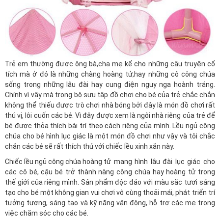
Trẻ em thường được ông bà,cha mẹ kể cho những câu truyện cổ
tích mà ở đó là những chàng hoàng tử,hay những cô công chúa
sống trong những lâu đài hay cung điện nguy nga hoành tráng.
Chính vì vậy mà trong bộ sưu tập
đồ chơi cho bé
của trẻ chắc chắn
không thể thiếu được trò chơi nhà bóng bởi đây là món đồ chơi rất
thú vị, lôi cuốn các bé. Vì đây được xem là ngôi nhà riêng của trẻ để
bé được thỏa thích bài trí theo cách riêng của mình. Lều ngủ công
chúa cho bé hình lục giác là một món đồ chơi như vậy và tôi chắc
chắn các bé sẽ rất thích thú với chiếc lều xinh xắn này.
Chiếc lều ngủ công chúa hoàng tử
mang hình lâu đài lục giác cho
các cô bé, cậu bé trở thành nàng công chúa hay hoàng tử trong
thế giới của riêng mình. Sản phẩm độc đáo với màu sắc tươi sáng
tạo cho bé một không gian vui chơi vô cùng thoải mái, phát triển trí
tưởng tượng, sáng tạo và kỹ năng vận động, hỗ trợ các mẹ trong
việc chăm sóc cho các bé.