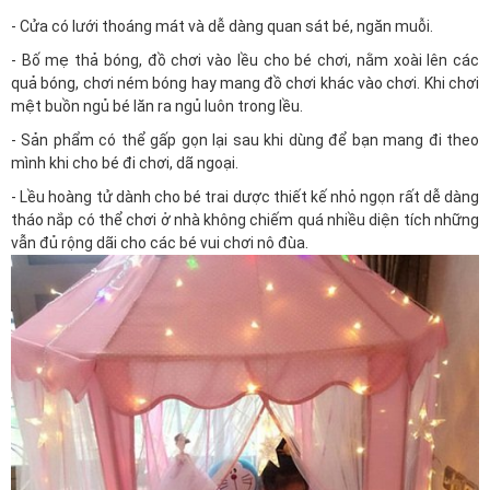
- Cửa có lưới thoáng mát và dễ dàng quan sát bé, ngăn muỗi.
- Bố mẹ thả bóng, đồ chơi vào lều cho bé chơi, nằm xoài lên các
quả bóng, chơi ném bóng hay mang đồ chơi khác vào chơi. Khi chơi
mệt buồn ngủ bé lăn ra ngủ luôn trong lều.
- Sản phẩm có thể gấp gọn lại sau khi dùng để bạn mang đi theo
mình khi cho bé đi chơi, dã ngoại.
- Lều hoàng tử dành cho bé trai dược thiết kế nhỏ ngọn rất dễ dàng
tháo nắp có thể chơi ở nhà không chiếm quá nhiều diện tích những
vẫn đủ rộng dãi cho các bé vui chơi nô đùa.