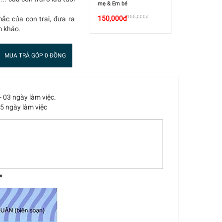
mẹ & Em bé
155,000đ
150,000đ
ắc của con trai, đưa ra
m khảo.
MUA TRẢ GÓP 0 ĐỒNG
- 03 ngày làm việc.
05 ngày làm việc
"