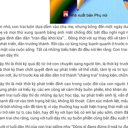
òn nhỏ, con trai luôn dựa dẫm vào cha mẹ, nhưng bỗng đến một ngày dườ
ẹ và mọi thứ xung quanh bằng ánh mắt chống đối; bắt đầu nghi ngờ n
gia đình dần dần “tràn đầy khói lửa”... Đồng thời với sự thay đổi về tâm 
hát triển, dần trưởng thành. Rồi cậu cứ lúng túng loanh quanh ở trước n
 mật của cuộc sống. Tất cả những biểu hiện đó đều nói lên rằng: Con trai
oạn dậy thì.
ậy thì là thời kỳ quá độ từ trẻ con chuyển sang người lớn, là thời kỳ tr
à thời kỳ then chốt quyết định sự phát triển về thể chất, tâm lý và trí lự
on nớt, ấu trĩ trước kia sẽ dần dần trở thành “chàng trai” tráng kiện, chữ
ậy thì là một thời kỳ phát triển đỉnh cao trong cuộc đời của con người
hưng phấn và hiếu kỳ, các em cũng sẽ cảm thấy buồn phiền, khó khăn do 
em trai tuổi dậy thì do những áp lực học tập, sự phát triển sinh lý, v
ạnh đã rơi vào tình trạng bế tắc, không lối thoát. Cảm xúc mãnh liệt, mâu t
ối bởi những vấn đề tâm lý, vì vậy thường hay xuất hiện trạng thái mất câ
i trở nên tự ti, cáu bẳn, hay đố kỵ với bạn bè; có em lại yêu sớm, chìm 
em trai cho rằng, cùng với tuổi dậy thì, sự buồn phiền cũng bắt đầu xuất 
ời ví tuổi dậy thì của con trai giống như “Dũng sĩ đang đứng ở ngã tư 