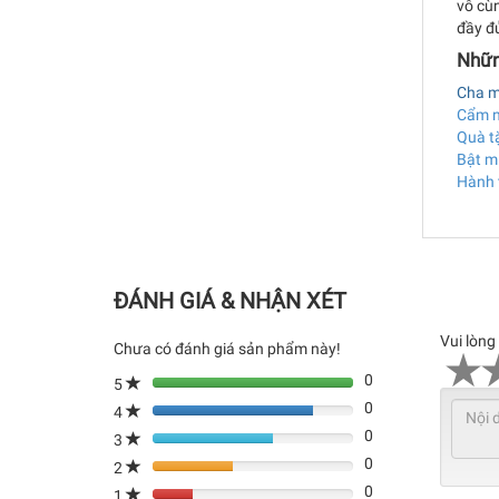
vô cù
đầy đủ
Nhữn
Cha m
Cẩm n
Quà t
Bật mí
Hành 
ĐÁNH GIÁ & NHẬN XÉT
Vui lòng
Chưa có đánh giá sản phẩm này!
0
5
0
4
80%
0
Complete
3
80%
(danger)
0
Complete
2
80%
(danger)
0
Complete
1