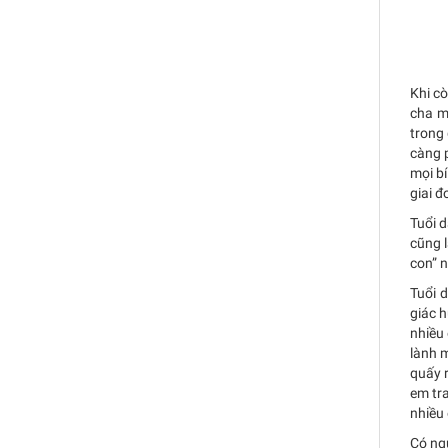
Khi c
cha m
trong 
càng p
mọi bí
giai đ
Tuổi d
cũng l
con” n
Tuổi d
giác 
nhiều 
lành m
quấy r
em tra
nhiều 
Có ngư