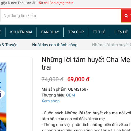
ái Lan 3L
150 cái Bao đựng thẻ nhân viên 108
| 60 tập truyện tranh Tam Quốc Diễ
Ề
KHUYẾN MẠI
BÁN CHẠY
TRẢ GÓP
TT THẺ
LIÊN HỆ
 & Truyện
Nuôi dạy con thành công
Những lời tâm huyết C
Những lời tâm huyết Cha Mẹ 
trai
74,000 đ
69,000 đ
Mã sản phẩm:
OEMST687
Thương hiệu:
OEM
Xem shop
- Cuốn sách Những lời tâm huyết cha mẹ nói với 
tâm hồn của con cái đối với cha mẹ.
- Thông qua việc phân tích những biến đổi về cơ th
kỹ năng giao tiếp, cuộc sống học tập và sinh hoạt .