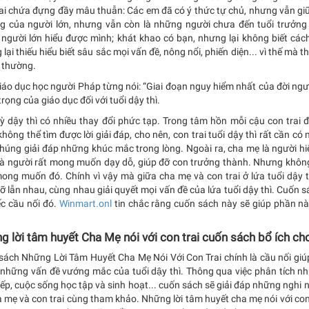
rai chứa đựng đầy mâu thuẫn: Các em đã có ý thức tự chủ, nhưng vẫn giữ
ng của người lớn, nhưng vẫn còn là những người chưa đến tuổi trưởng 
gười lớn hiểu được mình; khát khao có bạn, nhưng lại không biết cách k
lại thiếu hiểu biết sâu sắc mọi vấn đề, nông nổi, phiến diện... vì thế mà
 thường.
áo dục học người Pháp từng nói: “Giai đoạn nguy hiểm nhất của đời người 
rọng của giáo dục đối với tuổi dậy thì.
kỳ dậy thì có nhiều thay đổi phức tạp. Trong tâm hồn mỗi cậu con trai 
hông thể tìm được lời giải đáp, cho nên, con trai tuổi dậy thì rất cần c
chúng giải đáp những khúc mắc trong lòng. Ngoài ra, cha mẹ là người hi
là người rất mong muốn dạy dỗ, giúp đỡ con trưởng thành. Nhưng khôn
ong muốn đó. Chính vì vậy mà giữa cha mẹ và con trai ở lứa tuổi dậy th
ỡ lẫn nhau, cùng nhau giải quyết mọi vấn đề của lứa tuổi dậy thì. Cuốn 
ếc cầu nối đó.
Winmart.onl
tin chắc rằng cuốn sách này sẽ giúp phần n
g lời tâm huyết Cha Mẹ nói với con trai cuốn sách bổ ích c
ách Những Lời Tâm Huyết Cha Mẹ Nói Với Con Trai chính là cầu nối giúp c
 những vấn đề vướng mắc của tuổi dậy thì. Thông qua việc phân tích 
iếp, cuộc sống học tập và sinh hoạt... cuốn sách sẽ giải đáp những nghi 
 mẹ và con trai cùng tham khảo. Những lời tâm huyết cha mẹ nói với co