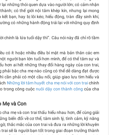
 lại những thói quen dựa vào người lớn; có cảm nhận
thành; có thế giới nội tâm khép kín, nhưng lại mong
ết bạn, hay bị lôi kéo; hiếu động, tràn đầy sinh khí,
 thường có những hành động trái lại với những quy định
chính là lứa tuổi dậy thì”. Câu nói này đã chỉ rõ tầm
đều có ít hoặc nhiều điều bí mật mà bản thân các em
ó một người bạn lớn tuổi hơn mình, để có thể tâm sự và
ểu hơn ai hết những thay đổi hàng ngày của con trai,
g phải bậc cha mẹ nào cũng có thể dễ dàng đạt được
ì cần phải có một cầu nối, giúp giao lưu tìm hiểu và
sách
Những lời tâm huyết cha mẹ nói với con trai
chính
ào trong công cuộc
nuôi dậy con thành công
của cha
ho Mẹ và Con
ha mẹ và con trai thấu hiểu nhau hơn, để cùng giải
những biến đổi về cơ thể, tâm sinh lý, tình cảm, kỹ năng
ngờ, thắc mắc của con trai và đưa ra những lời khuyên
n trai sẽ là người bạn tốt trong giai đoạn trưởng thành