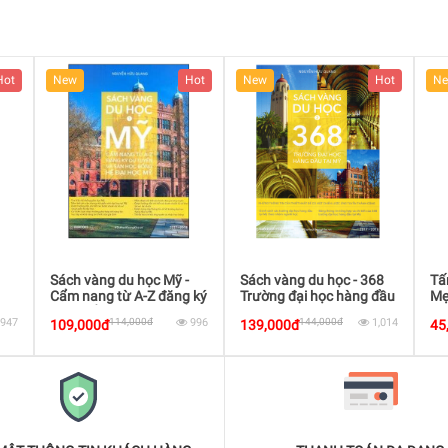
Hot
New
Hot
New
Hot
N
Sách vàng du học - 368
Tấm lòng bao dung của
Tôi
 ký
Trường đại học hàng đầu
Mẹ
ổng
tại Mỹ
996
144,000đ
1,014
50,000đ
1,366
139,000đ
45,000đ
12