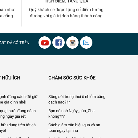
TÍCH ĐIỂM, TẶNG QUÀ
oán như
Quý khách sẽ được tặng số điểm tương
ua cổng
đương với giá trị đơn hàng thành công
ART
ĐÃ CÓ TRÊN
 HỮU ÍCH
CHĂM SÓC SỨC KHỎE
 lạnh đúng cách để giữ
Sống sót trong thời ô nhiễm bằng
e gia đình nhé!
cách nào???
quạt sưởi đúng cách
Bạn có nhớ Ngày_của_Cha
ng ngày giá rét
không???
 hữu dụng trên tất cả
Cách giảm cân hiệu quả và an
uyệt
toàn ngay tại nhà