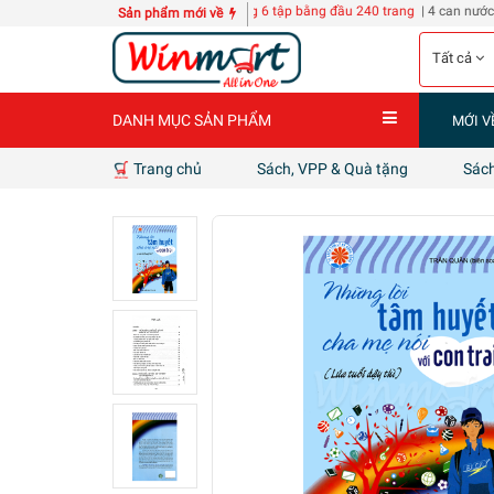
Z118
10 quyển Sổ A3 bìa cứng 6 tập bằng đầu 240 trang
| 4 can nước giặt D-nee Th
Sản phẩm mới về
Tất cả
DANH MỤC SẢN PHẨM
MỚI V
Trang chủ
Sách, VPP & Quà tặng
Sách