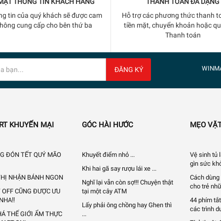
MẬT THÔNG TIN KHÁCH HÀNG
THANH TOÁN ĐA DẠNG
ng tin của quý khách sẽ được cam
Hỗ trợ các phương thức thanh t
không cung cấp cho bên thứ ba
tiền mặt, chuyển khoản hoặc q
Thanh toán
WINM
ĐĂNG KÝ
RT KHUYẾN MẠI
GÓC HÀI HƯỚC
MẸO VẶT
G ĐÓN TẾT QUÝ MÃO
Khuyết điểm nhỏ ...
Vệ sinh tủ
gìn sức khỏ
Khi hai gã say rượu lái xe ...
 THỊ NHẬN BÁNH NGON
Cách dùng 
Nghĩ lại vẫn còn sợ!!! Chuyện thật
cho trẻ nhữ
Y OFF CŨNG ĐƯỢC ƯU
tại một cây ATM
 NHA‼
44 phím tắt
Lấy phải ông chồng hay Ghen thì
các trình d
Á THẾ GIỚI ẨM THỰC
...