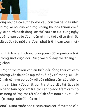
ng như đã có sự thay đổi: cậu con trai bắt đầu nhìn
hững lời nói của cha mẹ, không khí hòa thuận êm ả
lý lời nói và hành động, cơ thể cậu con trai cũng ngày
gưỡng cửa cuộc đời, muốn nhìn ra thế giới và tìm hiểu
 đã bước vào một giai đoạn phát triển hoàn toàn mới -
ưởng thành nhanh chóng trong cuộc đời người con trai,
c trong suốt cuộc đời. Cùng với tuổi dậy thì, “thằng cu
ng chạc.
. Đứng trước muôn vàn sự biến đổi, đồng thời với cảm
những vấn đề phức tạp mà tuổi dậy thì mang lại. Rất
ấn đề tình cảm và sự quấy rối của những cảm xúc không
huẫn tâm lý đột phát, con trai ở tuổi dậy thì rất dễ bị
n bằng tâm lý; có em trai trở nên cô độc, trầm cảm; có
đắm trong những rắc rối của tình cảm nam nữ v.v...Rất
hiện trong cuộc đời của mình.
đường”. Đứng trước ngã tư của cuộc đời, tâm trạng của