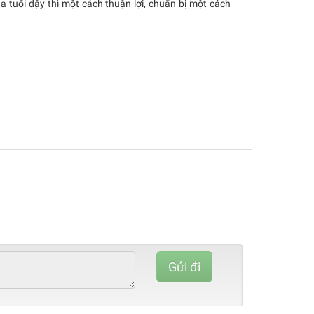
 tuổi dậy thì một cách thuận lợi, chuẩn bị một cách
80%
Complete
Gửi đi
(danger)