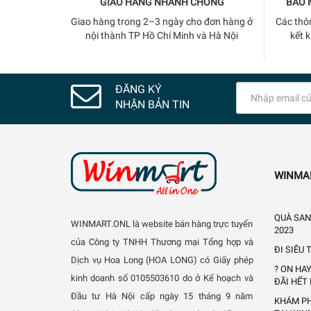
GIAO HÀNG NHANH CHÓNG
BẢO 
Giao hàng trong 2–3 ngày cho đơn hàng ở
Các thô
nội thành TP Hồ Chí Minh và Hà Nội
kết 
ĐĂNG KÝ
NHẬN BẢN TIN
WINMA
QUÀ SAN
WINMART.ONL là website bán hàng trực tuyến
2023
của Công ty TNHH Thương mại Tổng hợp và
ĐI SIÊU
Dịch vụ Hoa Long (HOA LONG) có Giấy phép
? ON HA
kinh doanh số 0105503610 do ở Kế hoạch và
ĐÃI HẾT
Đầu tư Hà Nội cấp ngày 15 tháng 9 năm
KHÁM PH