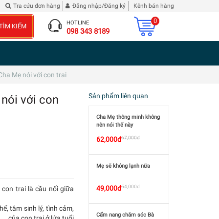
n Nghĩa
Đừng phê bình tôi
| 2 chai Rượu Vang Hibiscus Roselle
Tra cứu đơn hàng
Đăng nhập/Đăng ký
Kênh bán hàng
0
HOTLINE
TÌM KIẾM
098 343 8189
ha Mẹ nói với con trai
Sản phẩm liên quan
nói với con
Cha Mẹ thông minh không
nên nói thế này
67,000đ
62,000đ
Mẹ sẽ không lạnh nữa
54,000đ
49,000đ
con trai là cầu nối giữa
ể, tâm sinh lý, tình cảm,
Cẩm nang chăm sóc Bà
.. của con trai ở lứa tuổi