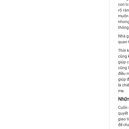
con t
rõ rà
muốn n
nhưng 
thông
Nhà gi
quan t
Thời 
cũng k
giúp 
cũng 
điều m
giúp đ
là chi
mẹ.
Nhữn
Cuốn s
quyết
giao t
để cha