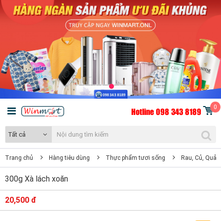
0
Hotline 098 343 8189
Tất cả
Trang chủ
Hàng tiêu dùng
Thực phẩm tươi sống
Rau, Củ, Quả
300g Xà lách xoăn
20,500 đ