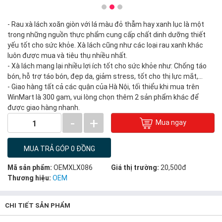
- Rau xà lách xoăn giòn với lá màu đỏ thẫm hay xanh lục là một
trong những nguồn thực phẩm cung cấp chất dinh dưỡng thiết
yếu tốt cho sức khỏe. Xà lách cũng như các loại rau xanh khác
luôn được mua và tiêu thụ nhiều nhất.
- Xà lách mang lại nhiều lợi ích tốt cho sức khỏe như: Chống táo
bón, hỗ trợ táo bón, đẹp da, giảm stress, tốt cho thị lực mắt,…
- Giao hàng tất cả các quận của Hà Nội, tối thiểu khi mua trên
WinMart là 300 gam, vui lòng chọn thêm 2 sản phẩm khác để
được giao hàng nhanh.
-
+
Mua ngay
1
MUA TRẢ GÓP 0 ĐỒNG
Mã sản phẩm:
OEMXLX086
Giá thị trường:
20,500đ
Thương hiệu:
OEM
CHI TIẾT SẢN PHẨM